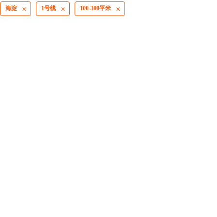
海淀
1号线
100-300平米


