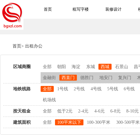
首页
租写字楼
装修设计
首页
>
出租办公
区域商圈
全部
朝阳
海淀
东城
西城
石景山
昌
金融街
西直门
德胜门
地安门
复兴门
地铁线路
全部
1号线
2号线
4号线
5号线
6号线
机场线
按天租金
全部
低于2元
2-4元
4-6元
6-8元
8-10元
建筑面积
全部
100平米以下
100-300平米
300-500平米