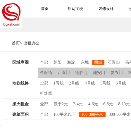
首页
租写字楼
装修设计
首页
>
出租办公
区域商圈
全部
朝阳
海淀
东城
西城
石景山
昌
金融街
西直门
德胜门
地安门
复兴门
地铁线路
全部
1号线
2号线
4号线
5号线
6号线
机场线
按天租金
全部
低于2元
2-4元
4-6元
6-8元
8-10元
建筑面积
全部
100平米以下
100-300平米
300-500平米