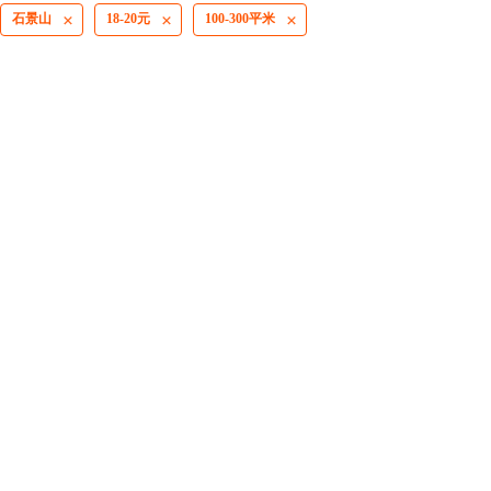
石景山
18-20元
100-300平米


