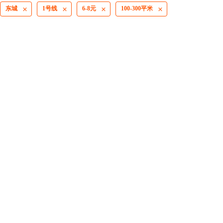
东城
1号线
6-8元
100-300平米



