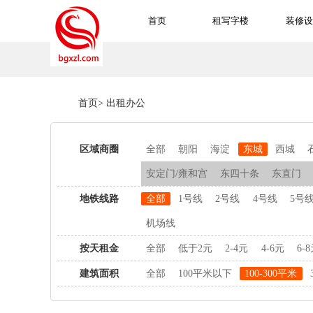
首页
租写字楼
装修设
首页
>
出租办公
区域商圈
全部
朝阳
海淀
东城
西城
安定门/雍和宫
东四十条
东直门
地铁线路
全部
1号线
2号线
4号线
5号
机场线
按天租金
全部
低于2元
2-4元
4-6元
6-
建筑面积
全部
100平米以下
100-300平米