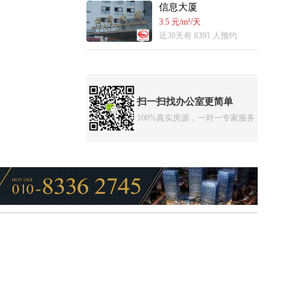
信息大厦
3.5 元/m²/天
近30天有 8391 人预约
扫一扫找办公室更简单
100%真实房源，一对一专家服务