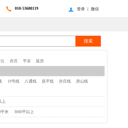
010-53680119
登录
|
微信
密云
亦庄
平谷
延庆
线
19号线
八通线
昌平线
亦庄线
房山线
以上
00平米
3000平以上