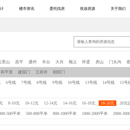
计
楼市资讯
委托找房
投放房源
关于我们
石景山
昌平
通州
丰台
大兴
顺义
怀柔
房山
门头沟
和平里
建国门
王府井
朝阳门
线
6号线
7号线
8号线
9号线
10号线
13号线
14号线
15号
8元
8-10元
10-12元
12-14元
14-16元
16-18元
18-20元
20元
300-500平米
500-800平米
800-1000平米
1000-2000平米
2000-30