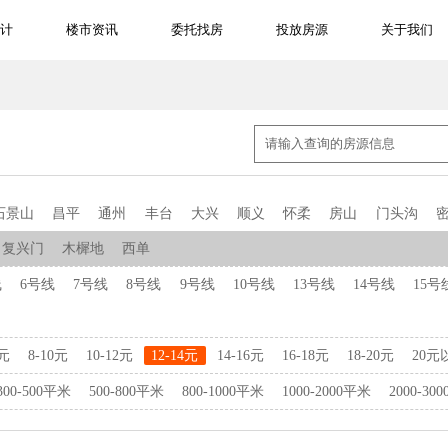
计
楼市资讯
委托找房
投放房源
关于我们
石景山
昌平
通州
丰台
大兴
顺义
怀柔
房山
门头沟
复兴门
木樨地
西单
线
6号线
7号线
8号线
9号线
10号线
13号线
14号线
15号
8元
8-10元
10-12元
12-14元
14-16元
16-18元
18-20元
20元
300-500平米
500-800平米
800-1000平米
1000-2000平米
2000-30