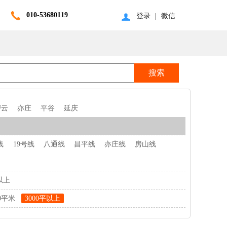
010-53680119
登录
|
微信
密云
亦庄
平谷
延庆
线
19号线
八通线
昌平线
亦庄线
房山线
以上
00平米
3000平以上