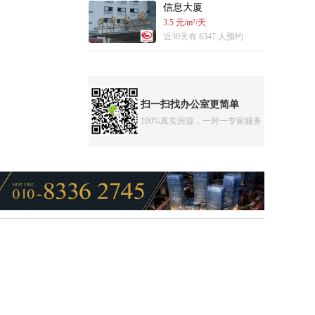
信息大厦
3.5 元/m²/天
近30天有 8347 人预约
扫一扫找办公室更简单
100%真实房源，一对一专家服务