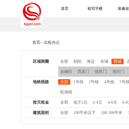
首页
租写字楼
装修设
首页
>
出租办公
区域商圈
全部
朝阳
海淀
东城
西城
金融街
西直门
德胜门
地安门
地铁线路
全部
1号线
2号线
4号线
5号
机场线
按天租金
全部
低于2元
2-4元
4-6元
6-
建筑面积
全部
100平米以下
100-300平米