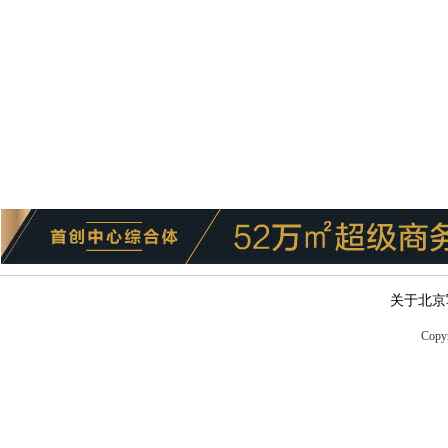
关于北京
Copyr