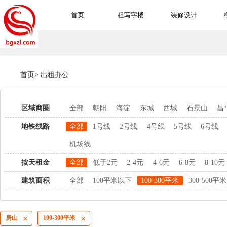
首页
租写字楼
装修设计
首页
>
出租办公
区域商圈
全部
朝阳
海淀
东城
西城
石景山
昌
地铁线路
全部
1号线
2号线
4号线
5号线
6号线
机场线
按天租金
全部
低于2元
2-4元
4-6元
6-8元
8-10元
建筑面积
全部
100平米以下
100-300平米
300-500平米
房山
100-300平米

